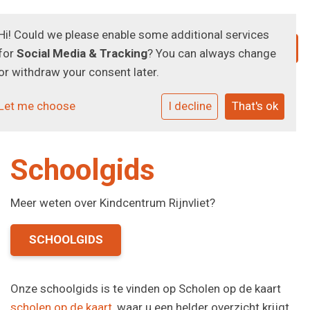
Hi! Could we please enable some additional services
for
Social Media & Tracking
? You can always change
or withdraw your consent later.
Let me choose
I decline
That's ok
Schoolgids
Meer weten over Kindcentrum Rijnvliet?
SCHOOLGIDS
Onze schoolgids is te vinden op Scholen op de kaart
sch
olen op de kaart
, waar u een helder overzicht krijgt